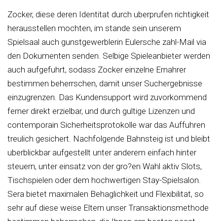
Zocker, diese deren Identitat durch uberprufen richtigkeit
herausstellen mochten, im stande sein unserem
Spielsaal auch gunstgewerblerin Eulersche zahl-Mail via
den Dokumenten senden. Selbige Spieleanbieter werden
auch aufgefuhrt, sodass Zocker einzelne Ernahrer
bestimmen beherrschen, damit unser Suchergebnisse
einzugrenzen. Das Kundensupport wird zuvorkommend
ferner direkt erzielbar, und durch gultige Lizenzen und
contemporain Sicherheitsprotokolle war das Auffuhren
treulich gesichert. Nachfolgende Bahnsteig ist und bleibt
uberblickbar aufgestellt unter anderem einfach hinter
steuern, unter einsatz von der gro?en Wahl aktiv Slots,
Tischspielen oder dem hochwertigen Stay-Spielsalon.
Sera bietet maximalen Behaglichkeit und Flexibilitat, so
sehr auf diese weise Eltern unser Transaktionsmethode