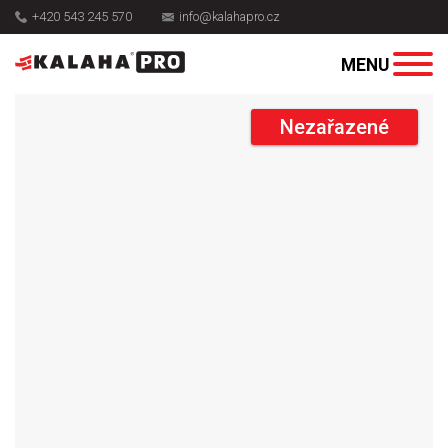
+420 543 245 570
info@kalahapro.cz
Nezařazené