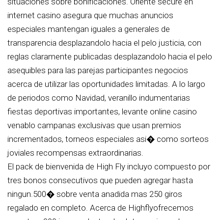
situaciones sobre bonificaciones. Oriente secure en
internet casino asegura que muchas anuncios
especiales mantengan iguales a generales de
transparencia desplazandolo hacia el pelo justicia, con
reglas claramente publicadas desplazandolo hacia el pelo
asequibles para las parejas participantes negocios
acerca de utilizar las oportunidades limitadas. A lo largo
de periodos como Navidad, veranillo indumentarias
fiestas deportivas importantes, levante online casino
venablo campanas exclusivas que usan premios
incrementados, torneos especiales asi� como sorteos
joviales recompensas extraordinarias.
El pack de bienvenida de High Fly incluyo compuesto por
tres bonos consecutivos que pueden agregar hasta
ningun.500� sobre venta anadida mas 250 giros
regalado en completo. Acerca de Highflyofrecemos