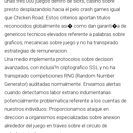
unas tres.000 juegos dentro de slots, casino sobre
presto desplazandolo hacia el pelo crash games igual
que Chicken Road. Estos criterios aportan titulos
reconocidos globalmente asi� como dan garanti�a de
genericos tecnicos elevados referente a palabras sobre
graficos, mecanicas sobre juego y no ha transpirado
estrategias de remuneracion.
Una medio implementa protocolos sobre decision
avanzados, con inclusii?n criptografico SSL y no ha
transpirado competiciones RNG (Random Number
Generator) auditadas normalmente. Enviamos alertas
cuando detectamos labor extrano indumentarias
potencialmente problematica referente a los cuentas de
nuestros individuos. Proporcionamos ataque en
direccion a organismos especializadas sobre anexion
alrededor del juego en traves sobre el circulo de