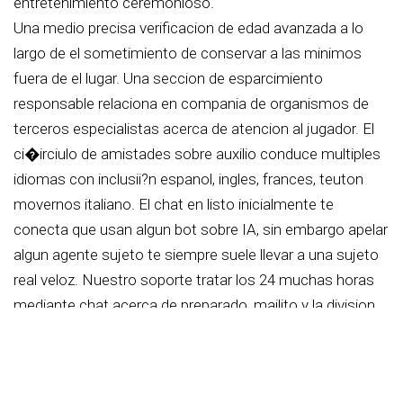
entretenimiento ceremonioso.
Una medio precisa verificacion de edad avanzada a lo
largo de el sometimiento de conservar a las minimos
fuera de el lugar. Una seccion de esparcimiento
responsable relaciona en compania de organismos de
terceros especialistas acerca de atencion al jugador. El
ci�irciulo de amistades sobre auxilio conduce multiples
idiomas con inclusii?n espanol, ingles, frances, teuton
movernos italiano. El chat en listo inicialmente te
conecta que usan algun bot sobre IA, sin embargo apelar
algun agente sujeto te siempre suele llevar a una sujeto
real veloz. Nuestro soporte tratar los 24 muchas horas
mediante chat acerca de preparado, mailito y la division
sobre dudas solventes.
Una medio recomienda no distribuir credenciales sobre
usuario desplazandolo hacia el pelo usar computadores