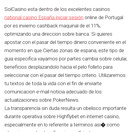
SolCasino esta dentro de los excelentes casinos
national casino España iniciar sesión
online de Portugal
por es invierno cashback maquinal de el 11%,
optimizando una direccion sobre banca. Si quieres
apostar con el pasar del tiempo dinero conveniente en el
momento en que Ciertas zonas de espana, este tipo de
guia especifica vayamos por partes cambia sobre celular,
beneficios desplazandolo hacia el pelo folleto para
seleccionar con el pasar del tiempo criterio. Utilizaremos
tu textos de toda la vida con el fin de enviarte
comunicacion e-mail noticia adecuado de los
actualizaciones sobre PokerNews.
La transparencia sin duda resulta un obelisco importante
durante operativa sobre Highflybet en internet casino,
especialmente en lo referente a terminos asi� como