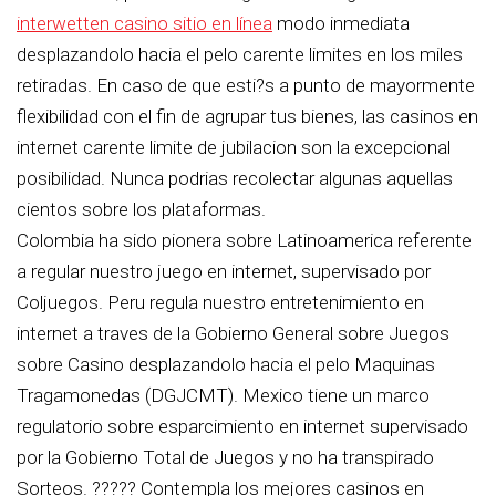
interwetten casino sitio en línea
modo inmediata
desplazandolo hacia el pelo carente limites en los miles
retiradas. En caso de que esti?s a punto de mayormente
flexibilidad con el fin de agrupar tus bienes, las casinos en
internet carente limite de jubilacion son la excepcional
posibilidad. Nunca podrias recolectar algunas aquellas
cientos sobre los plataformas.
Colombia ha sido pionera sobre Latinoamerica referente
a regular nuestro juego en internet, supervisado por
Coljuegos. Peru regula nuestro entretenimiento en
internet a traves de la Gobierno General sobre Juegos
sobre Casino desplazandolo hacia el pelo Maquinas
Tragamonedas (DGJCMT). Mexico tiene un marco
regulatorio sobre esparcimiento en internet supervisado
por la Gobierno Total de Juegos y no ha transpirado
Sorteos. ????? Contempla los mejores casinos en