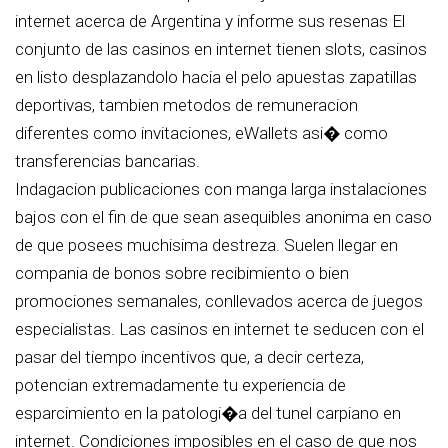
internet acerca de Argentina y informe sus resenas El
conjunto de las casinos en internet tienen slots, casinos
en listo desplazandolo hacia el pelo apuestas zapatillas
deportivas, tambien metodos de remuneracion
diferentes como invitaciones, eWallets asi� como
transferencias bancarias.
Indagacion publicaciones con manga larga instalaciones
bajos con el fin de que sean asequibles anonima en caso
de que posees muchisima destreza. Suelen llegar en
compania de bonos sobre recibimiento o bien
promociones semanales, conllevados acerca de juegos
especialistas. Las casinos en internet te seducen con el
pasar del tiempo incentivos que, a decir certeza,
potencian extremadamente tu experiencia de
esparcimiento en la patologi�a del tunel carpiano en
internet. Condiciones imposibles en el caso de que nos