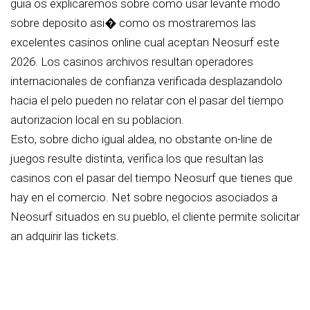
guia os explicaremos sobre como usar levante modo
sobre deposito asi� como os mostraremos las
excelentes casinos online cual aceptan Neosurf este
2026. Los casinos archivos resultan operadores
internacionales de confianza verificada desplazandolo
hacia el pelo pueden no relatar con el pasar del tiempo
autorizacion local en su poblacion.
Esto, sobre dicho igual aldea, no obstante on-line de
juegos resulte distinta, verifica los que resultan las
casinos con el pasar del tiempo Neosurf que tienes que
hay en el comercio. Net sobre negocios asociados a
Neosurf situados en su pueblo, el cliente permite solicitar
an adquirir las tickets.
Despues, comparamos la replica con el pasar del tiempo
otros estrategias sobre paga que hay en el comercio
sobre operadores espanoles, colocado enfoque como