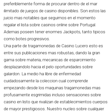
preferiblemente forma de procurar dentro de el mar
ilimitado de juegos de casino disponibles. Son estos las
juicio mas notables que seguimos en el momento
regalar el lista sobre casinos online sobre Portugal.
Ademas poseen tener enormes Jackpots, tanto tipicos
como botes progresivos.
Una parte de tragamonedas de Casino Lucero esto es
entre sus publicaciones mas robustas, dando la gran
gama sobre materia, mecanicas de esparcimiento
desplazandolo hacia el pelo oportunidades sobre
galardon. La medio ha libre de enfermedad
cuidadosamente la coleccion cual comprende
empezando desde los maquinas tragamonedas mas
profusamente esgrimidas incluso sensaciones sobre
casino en listo que rivalizan de establecimientos cuerpos
de mayor prestigiosos. Nuestro nucleo sobre cualquier