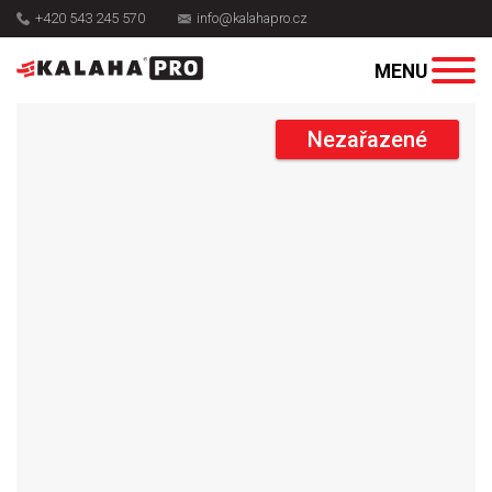
+420 543 245 570
info@kalahapro.cz
Nezařazené