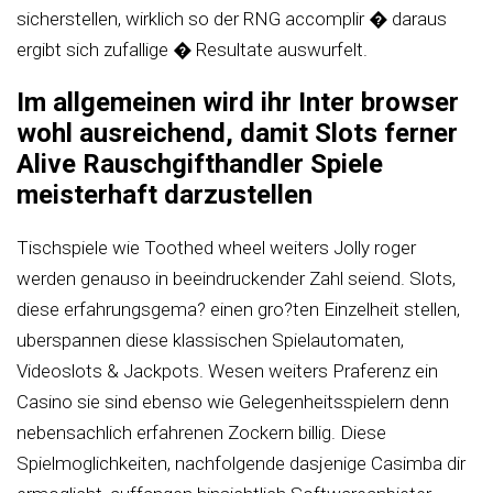
sicherstellen, wirklich so der RNG accomplir � daraus
ergibt sich zufallige � Resultate auswurfelt.
Im allgemeinen wird ihr Inter browser
wohl ausreichend, damit Slots ferner
Alive Rauschgifthandler Spiele
meisterhaft darzustellen
Tischspiele wie Toothed wheel weiters Jolly roger
werden genauso in beeindruckender Zahl seiend. Slots,
diese erfahrungsgema? einen gro?ten Einzelheit stellen,
uberspannen diese klassischen Spielautomaten,
Videoslots & Jackpots. Wesen weiters Praferenz ein
Casino sie sind ebenso wie Gelegenheitsspielern denn
nebensachlich erfahrenen Zockern billig. Diese
Spielmoglichkeiten, nachfolgende dasjenige Casimba dir