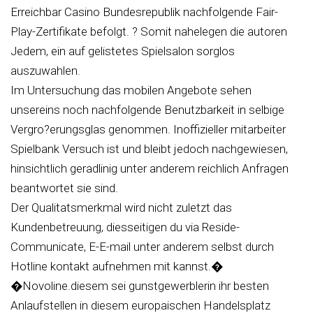
Erreichbar Casino Bundesrepublik nachfolgende Fair-
Play-Zertifikate befolgt. ? Somit nahelegen die autoren
Jedem, ein auf gelistetes Spielsalon sorglos
auszuwahlen.
Im Untersuchung das mobilen Angebote sehen
unsereins noch nachfolgende Benutzbarkeit in selbige
Vergro?erungsglas genommen. Inoffizieller mitarbeiter
Spielbank Versuch ist und bleibt jedoch nachgewiesen,
hinsichtlich geradlinig unter anderem reichlich Anfragen
beantwortet sie sind.
Der Qualitatsmerkmal wird nicht zuletzt das
Kundenbetreuung, diesseitigen du via Reside-
Communicate, E-E-mail unter anderem selbst durch
Hotline kontakt aufnehmen mit kannst.�
�Novoline.diesem sei gunstgewerblerin ihr besten
Anlaufstellen in diesem europaischen Handelsplatz