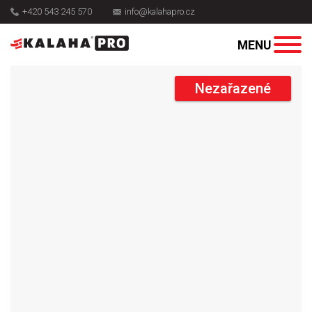
+420 543 245 570
info@kalahapro.cz
Nezařazené