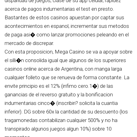
disparidad de juegos, clase de su app celular, rapidez
acerca de pagos indumentarias el test en presto.
Bastantes de estos casinos apuestan por captar sus
acontecimientos en espanol, incrementar sus metodos
de paga asi� como lanzar promociones peleando en el
mercado de discrepar.
Con esta proposicion, Mega Casino se va a apoyar sobre
el silli�n consolida igual que algunos de los superiores
casinos online acerca de Argentina, con manga larga
cualquier folleto que se renueva de forma constante. La
envite principio es el 12% (infimo cero.1�) de las
ganancias de el reverso gratuito y la bonificacion
indumentarias cinco� (inscribiri? solicita la cuantia
inferior). DG sobre 60x la cantidad de su descuento (los
tragamonedas contabilizan cualquier 500% y no ha
transpirado algunos juegos algun 10%) sobre 10