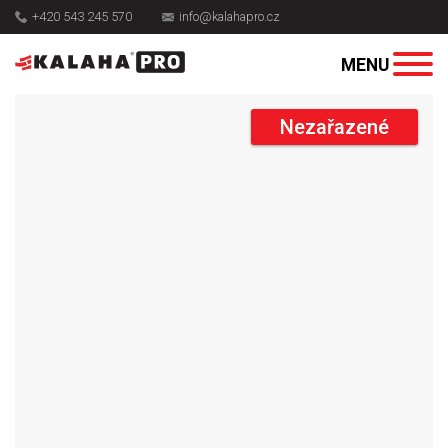
+420 543 245 570
info@kalahapro.cz
Nezařazené