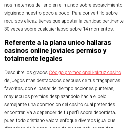
nos metemos de lleno en el mundo sobre esparcimiento
siguiendo nuestro poco a poco. Para convertirlo sobre
recursos eficaz, tienes que apostar la cantidad pertinente
30 veces sobre cualquier lapso sobre 14 momentos.
Referente a la plana unico hallaras
casinos online joviales permiso y
totalmente legales
Descubre los grados
Código promocional kaktuz casino
de juegos mas destacados despues de tus tragaperras
favoritas, con el pasar del tiempo acciones punteras,
mayusculos premios desplazandolo hacia el pelo
semejante una conmocion del casino cual pretendes
encontrar. Va a depender de tu perfil sobre deportista,
pues todo cristiano valora enfoque diversos igual que