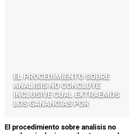
EL PROCEDIMIENTO SOBRE
ANALISIS NO CONCLUYE
INCLUSIVE CUAL EXTRAEMOS
LOS GANANCIAS POR
El procedimiento sobre analisis no