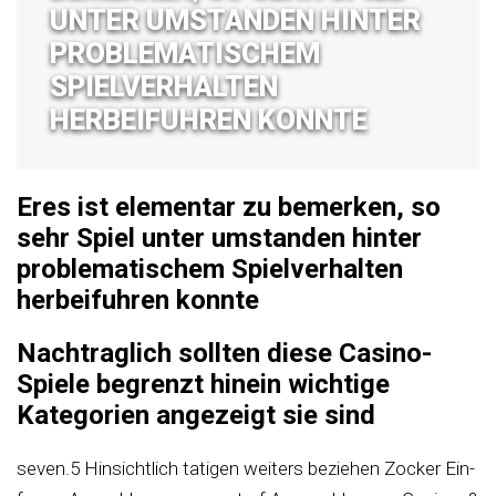
UNTER UMSTANDEN HINTER
PROBLEMATISCHEM
SPIELVERHALTEN
HERBEIFUHREN KONNTE
Eres ist elementar zu bemerken, so
sehr Spiel unter umstanden hinter
problematischem Spielverhalten
herbeifuhren konnte
Nachtraglich sollten diese Casino-
Spiele begrenzt hinein wichtige
Kategorien angezeigt sie sind
seven.5 Hinsichtlich tatigen weiters beziehen Zocker Ein-