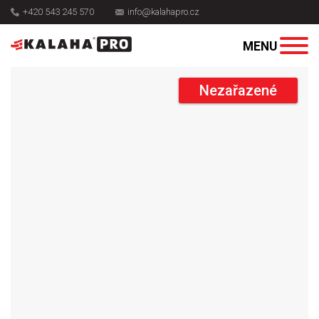
+420 543 245 570
info@kalahapro.cz
Nezařazené