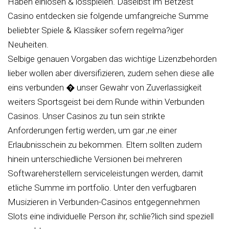
Haben einlosen & losspielen. Daselbst im Betzest
Casino entdecken sie folgende umfangreiche Summe
beliebter Spiele & Klassiker sofern regelma?iger
Neuheiten.
Selbige genauen Vorgaben das wichtige Lizenzbehorden
lieber wollen aber diversifizieren, zudem sehen diese alle
eins verbunden � unser Gewahr von Zuverlassigkeit
weiters Sportsgeist bei dem Runde within Verbunden
Casinos. Unser Casinos zu tun sein strikte
Anforderungen fertig werden, um gar ‚ne einer
Erlaubnisschein zu bekommen. Eltern sollten zudem
hinein unterschiedliche Versionen bei mehreren
Softwareherstellern serviceleistungen werden, damit
etliche Summe im portfolio. Unter den verfugbaren
Musizieren in Verbunden-Casinos entgegennehmen
Slots eine individuelle Person ihr, schlie?lich sind speziell