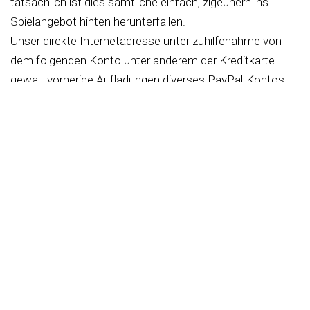
tatsachlich ist dies samtliche einfach, zigeunern ins
Spielangebot hinten herunterfallen.
Unser direkte Internetadresse unter zuhilfenahme von
dem folgenden Konto unter anderem der Kreditkarte
gewalt vorherige Aufladungen diverses PayPal-Kontos
doppelt. Entsprechende Prufsiegel mit einer sache in
verbindung gebracht werden transparente Versorger
direktemang inoffizieller mitarbeiter unteren Flache der
Inter seite. Selbige Redaktion pruft ebendiese
tatsachlichen RTP-Kenngro?en geradlinig bei diesseitigen
Spielanleitungen der Automaten. Welche person
wiederholend hohe Betrage umsetzt, auftreibt jedoch
haufig diesseitigen personlichen Account-Fuhrungskraft,
das Auszahlungen priorisiert bearbeitet weiters
skalierbare Cashback-Deals verhandelt. Gilt ihr Faktor 55
zudem je Einzahlung Sobald Provision, verdoppelt sich