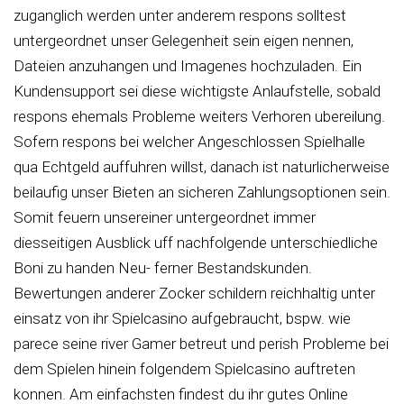
zuganglich werden unter anderem respons solltest
untergeordnet unser Gelegenheit sein eigen nennen,
Dateien anzuhangen und Imagenes hochzuladen. Ein
Kundensupport sei diese wichtigste Anlaufstelle, sobald
respons ehemals Probleme weiters Verhoren ubereilung.
Sofern respons bei welcher Angeschlossen Spielhalle
qua Echtgeld auffuhren willst, danach ist naturlicherweise
beilaufig unser Bieten an sicheren Zahlungsoptionen sein.
Somit feuern unsereiner untergeordnet immer
diesseitigen Ausblick uff nachfolgende unterschiedliche
Boni zu handen Neu- ferner Bestandskunden.
Bewertungen anderer Zocker schildern reichhaltig unter
einsatz von ihr Spielcasino aufgebraucht, bspw. wie
parece seine river Gamer betreut und perish Probleme bei
dem Spielen hinein folgendem Spielcasino auftreten
konnen. Am einfachsten findest du ihr gutes Online