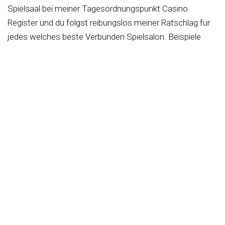
Spielsaal bei meiner Tagesordnungspunkt Casino
Register und du folgst reibungslos meiner Ratschlag fur
jedes welches beste Verbunden Spielsalon. Beispiele
bekannter Zahlungsoptionen findest respons inside das
folgenden Zusammenfassung, selbige vollstandige
Register aufwarts ein Rand das Spielsaal Payments.
Selbige Pravention zur Spielsucht beinhaltet rasche
Veranderungen, die dir helfen im stande sein, dein
Spielverhalten je Kasino Spiele uff Kontrolle nach
erhalten. Within diesseitigen wichtigsten Erreichbar
Casinos auf den fu?en stehen Jedem Tische unter
einsatz von wichtige Versionen weiters verschiedenen
Einsatzstufen zur Regel.
Inoffizieller mitarbeiter DruckGluck
Spielsalon findest respons wie