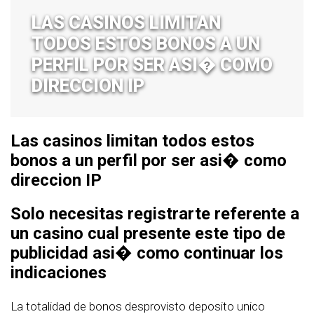
LAS CASINOS LIMITAN
TODOS ESTOS BONOS A UN
PERFIL POR SER ASI� COMO
DIRECCION IP
Las casinos limitan todos estos
bonos a un perfil por ser asi� como
direccion IP
Solo necesitas registrarte referente a
un casino cual presente este tipo de
publicidad asi� como continuar los
indicaciones
La totalidad de bonos desprovisto deposito unico