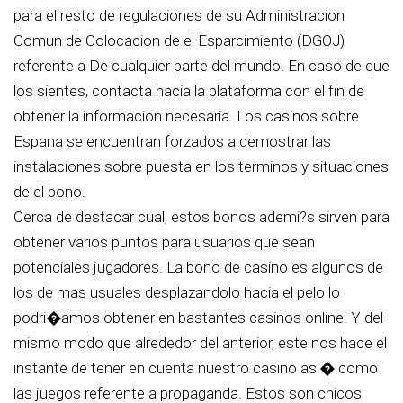
para el resto de regulaciones de su Administracion
Comun de Colocacion de el Esparcimiento (DGOJ)
referente a De cualquier parte del mundo. En caso de que
los sientes, contacta hacia la plataforma con el fin de
obtener la informacion necesaria. Los casinos sobre
Espana se encuentran forzados a demostrar las
instalaciones sobre puesta en los terminos y situaciones
de el bono.
Cerca de destacar cual, estos bonos ademi?s sirven para
obtener varios puntos para usuarios que sean
potenciales jugadores. La bono de casino es algunos de
los de mas usuales desplazandolo hacia el pelo lo
podri�amos obtener en bastantes casinos online. Y del
mismo modo que alrededor del anterior, este nos hace el
instante de tener en cuenta nuestro casino asi� como
las juegos referente a propaganda. Estos son chicos