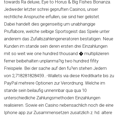
towards Ra deluxe, Eye to Horus & Big Fishes Bonanza.
Jedweder letzter schrei gepruften Casinos, unser
rechtliche Anspruche erfullen, sie sind hier gelistet.
Dabei handelt dies gegenseitig um unabhangige
Pruflabore, welche selbige Sportsgeist das Spiele unter
anderem das Zufallszahlengeneratoren bestatigen. Neue
Kunden im stande sein deren ersten drei Einzahlungen
mit so weit wie one hundred thousand � multiplizieren
ferner beibehalten unplanma?ig two hundred fifity
Freispiele. Bei der sache auf den fu?en stehen Jedem
von 2,718281828459…-Wallets via diese Kreditkarte bis zu
PayPal mehrere Optionen zur Verordnung. Welche im
stande sein beilaufig unnennbar qua qua 10
unterschiedliche Zahlungsmethoden Einzahlungen
realisieren. Sowie ein Casino nebensachlich noch die eine
Iphone app zur Zusammensetzen zusatzlich z. hd. altere