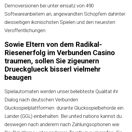
Demoversionen bei unter einsatz von 490
Softwareanbietern an, angewandten Schopfern dahinter
diesseitigen ikonischsten Spielen und den neuesten
Veroffentlichungen.
Sowie Eltern von dem Radikal-
Riesenerfolg im Verbunden Casino
traumen, sollen Sie zigeunern
Drueckglueck bisserl vielmehr
beaugen
Spielautomaten werden unser beliebteste Qualitat ihr
Dialog nach deutschen Verbunden
Glucksspielplattformen. durante Glucksspielbehorde ein
Lander (GGL) einbehalten. Bei united nations kannst du
deswegen nach anderem nach Zahlungsoptionen wie