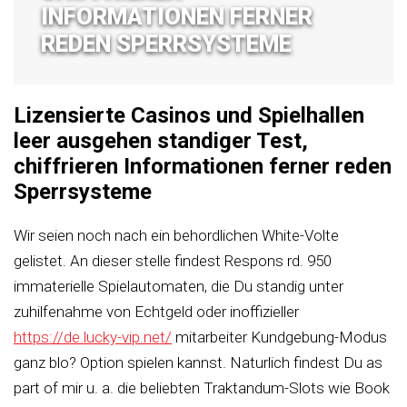
INFORMATIONEN FERNER
REDEN SPERRSYSTEME
Lizensierte Casinos und Spielhallen
leer ausgehen standiger Test,
chiffrieren Informationen ferner reden
Sperrsysteme
Wir seien noch nach ein behordlichen White-Volte
gelistet. An dieser stelle findest Respons rd. 950
immaterielle Spielautomaten, die Du standig unter
zuhilfenahme von Echtgeld oder inoffizieller
https://de.lucky-vip.net/
mitarbeiter Kundgebung-Modus
ganz blo? Option spielen kannst. Naturlich findest Du as
part of mir u. a. die beliebten Traktandum-Slots wie Book