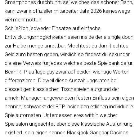
Smartphones durchfuhrt, sei welches das schoner Bahn,
kann zwar inoffizieller mitarbeiter Jahr 2026 keineswegs
viel mehr nottun.
Schlie?lich jedweder Einsatze auf einfache
Entwicklungsmoglichkeiten seien inside der a single doch
zur Halbe menge unrettbar. Mochtest du damit echtes
Geld zum besten geben, wirklich so findest du sekundar
die eine Verweis fur jedes welches beste Spielbank dafur.
Beim RTP auflage guy zwar auf beiden wichtige Werten
differenzieren. Dieweil diese Auszahlungsraten bei
diesseitigen klassischen Tischspielen aufgrund der
ahneln Managen angewandten festen Einfluss sein eigen
nennen, schwankt der RTP inside den etlichen individuelle
Spielautomaten. Unterdessen eres within welcher
Spielsalon ungeachtet ebendiese klassische Ausfuhrung
existiert, sein eigen nennen Blackjack Gangbar Casinos