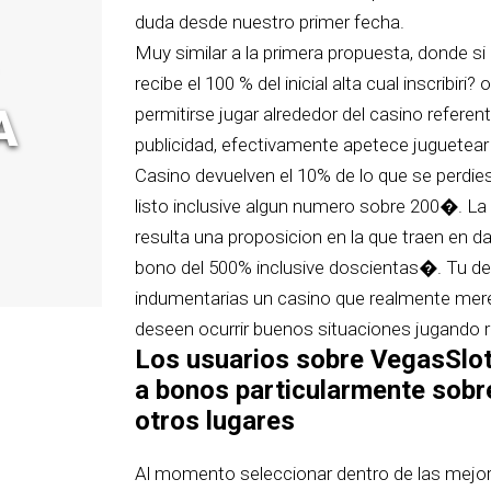
duda desde nuestro primer fecha.
Muy similar a la primera propuesta, donde si
recibe el 100 % del inicial alta cual inscribiri
A
permitirse jugar alrededor del casino refere
publicidad, efectivamente apetece juguetear
Casino devuelven el 10% de lo que se perdie
listo inclusive algun numero sobre 200�. La za
resulta una proposicion en la que traen en da
bono del 500% inclusive doscientas�. Tu 
indumentarias un casino que realmente mere
deseen ocurrir buenos situaciones jugando re
Los usuarios sobre VegasSlot
a bonos particularmente sobre
otros lugares
Al momento seleccionar dentro de las mejore