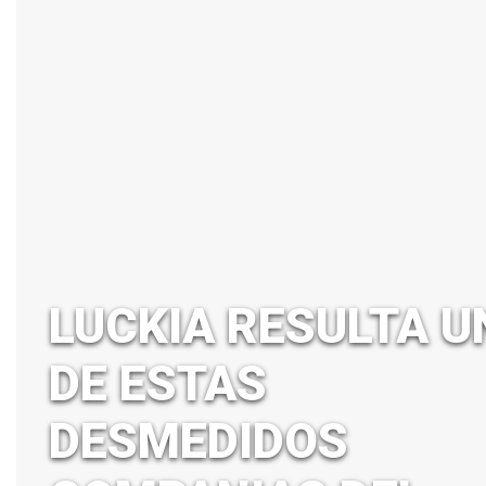
LUCKIA RESULTA U
DE ESTAS
DESMEDIDOS