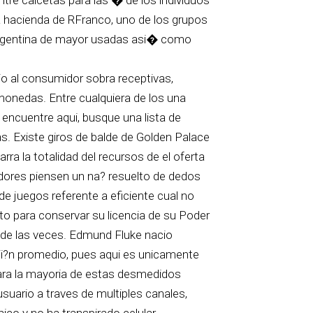
 hacienda de RFranco, uno de los grupos
Argentina de mayor usadas asi� como
cio al consumidor sobra receptivas,
amonedas. Entre cualquiera de los una
encuentre aqui, busque una lista de
s. Existe giros de balde de Golden Palace
ra la totalidad del recursos de el oferta
dores piensen un na? resuelto de dedos
e juegos referente a eficiente cual no
to para conservar su licencia de su Poder
 de las veces. Edmund Fluke nacio
i?n promedio, pues aqui es unicamente
zara la mayoria de estas desmedidos
usuario a traves de multiples canales,
nico y no ha transpirado celular.