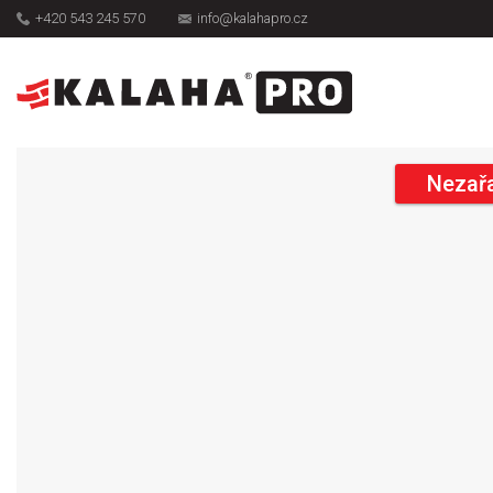
+420 543 245 570
info@kalahapro.cz
Nezař