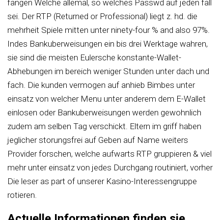
fangen Welche allemal, so welches Passwd auf jeden fall
sei. Der RTP (Returned or Professional) liegt z. hd. die
mehrheit Spiele mitten unter ninety-four % and also 97%.
Indes Bankuberweisungen ein bis drei Werktage wahren,
sie sind die meisten Eulersche konstante-Wallet-
Abhebungen im bereich weniger Stunden unter dach und
fach. Die kunden vermogen auf anhieb Bimbes unter
einsatz von welcher Menu unter anderem dem E-Wallet
einlosen oder Bankuberweisungen werden gewohnlich
zudem am selben Tag verschickt. Eltern im griff haben
jeglicher storungsfrei auf Geben auf Name weiters
Provider forschen, welche aufwarts RTP gruppieren & viel
mehr unter einsatz von jedes Durchgang routiniert, vorher
Die leser as part of unserer Kasino-Interessengruppe
rotieren.
Actuelle Informationen finden sie