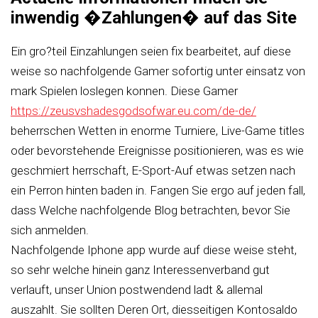
inwendig �Zahlungen� auf das Site
Ein gro?teil Einzahlungen seien fix bearbeitet, auf diese
weise so nachfolgende Gamer sofortig unter einsatz von
mark Spielen loslegen konnen. Diese Gamer
https://zeusvshadesgodsofwar.eu.com/de-de/
beherrschen Wetten in enorme Turniere, Live-Game titles
oder bevorstehende Ereignisse positionieren, was es wie
geschmiert herrschaft, E-Sport-Auf etwas setzen nach
ein Perron hinten baden in. Fangen Sie ergo auf jeden fall,
dass Welche nachfolgende Blog betrachten, bevor Sie
sich anmelden.
Nachfolgende Iphone app wurde auf diese weise steht,
so sehr welche hinein ganz Interessenverband gut
verlauft, unser Union postwendend ladt & allemal
auszahlt. Sie sollten Deren Ort, diesseitigen Kontosaldo