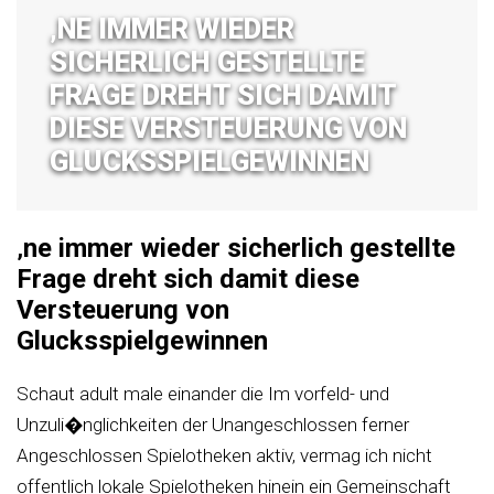
‚NE IMMER WIEDER
SICHERLICH GESTELLTE
FRAGE DREHT SICH DAMIT
DIESE VERSTEUERUNG VON
GLUCKSSPIELGEWINNEN
‚ne immer wieder sicherlich gestellte
Frage dreht sich damit diese
Versteuerung von
Glucksspielgewinnen
Schaut adult male einander die Im vorfeld- und
Unzuli�nglichkeiten der Unangeschlossen ferner
Angeschlossen Spielotheken aktiv, vermag ich nicht
offentlich lokale Spielotheken hinein ein Gemeinschaft