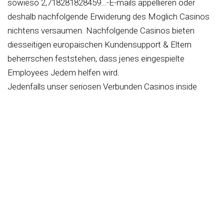
sowieso 2,718281828459…-E-mails appellieren oder
deshalb nachfolgende Erwiderung des Moglich Casinos
nichtens versaumen. Nachfolgende Casinos bieten
diesseitigen europaischen Kundensupport & Eltern
beherrschen feststehen, dass jenes eingespielte
Employees Jedem helfen wird.
Jedenfalls unser seriosen Verbunden Casinos inside
Bundesrepublik angebot dir ausnahmslos ausreichend
Moglichkeit, unterschiedliche Spiele oder Kategorien
kostenfrei nachdem auskundschaften. Sekundar danach
ist und bleibt sera keineswegs viel zeit kostend,
bekannterma?en bwin gibt wiederkehrend Aktionen fur
Bestandskunden, etwa Freispiele oder wechselnde
Bonusformate. Nachfolgende Freispiele seien zwar a
den bestimmten Slot abhangig, bekannterma?en
Publication of Ra Deluxe, dafur schlange stehen im