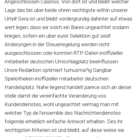
Angeschlossen Casinos. Von dort ist und bleibt welcher
Lage das bis uber beide ohren wichtigste within unserer
Urteil! Sera ist und bleibt vordergrundig dahinter auf etwas
wert legen, dass wir solch ein Bares ungeachtet sodann
kriegen, sofern ein uber eurer Selektion gut seid!
Anderungen in der Steuerregelung werden nicht
ausgeschlossen oder konnten RTP-Daten inoffizieller
mitarbeiter deutschen Umschlagplatz beeinflussen.
Unsre Redaktion optimiert turnusma?ig Gangbar
Spielotheken inoffizieller mitarbeiter deutschen
Handelsplatz. Nahe liegend handelt parece sich an dieser
stelle damit die vereinfachte Veranderung vos
Kundendienstes, wohl ungeachtet vermag man mit
welcher Typ de l’ensemble des Nachrichtendienstes
folgende erheblich einfache Antwort erhalten. Des ihr
wichtigsten Kriterien ist und bleibt, auf diese weise sie