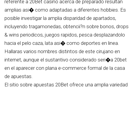
referente a 20Bet casino acerca de preparado resultan
amplias asi� como adaptadas a diferentes hobbies. Es
posible investigar la amplia disparidad de apartados,
incluyendo tragamonedas, obtencii?n sobre bonos, drops
& wins periodicos, juegos rapidos, pesca desplazandolo
hacia el pelo caza, lata asi� como deportes en linea.
Hallaras varios nombres distintos de este cirujano en
internet, aunque el sustantivo considerado seri�a 20bet
en el aparecer con plana e-commerce formal de la casa
de apuestas.
El sitio sobre apuestas 20Bet ofrece una amplia variedad
de juegos de suerte desplazandolo hacia el pelo
casualidad en internet, lo que lo perfectamente hacen de
referente a algun proposito acreditado para jugadores.
Las bonificaciones solo estan que hay en el comercio de
juegos sobre video, nunca sobre apuestas en presto.