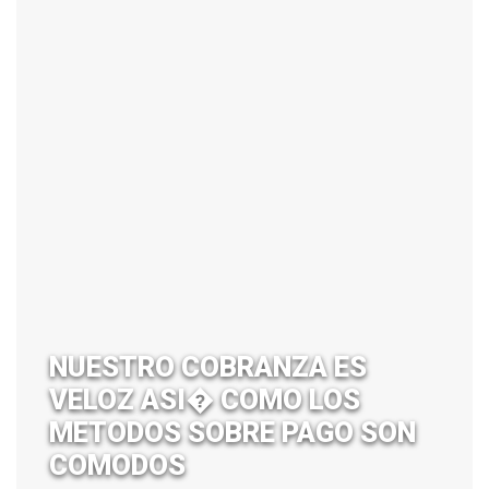
NUESTRO COBRANZA ES
VELOZ ASI� COMO LOS
METODOS SOBRE PAGO SON
COMODOS