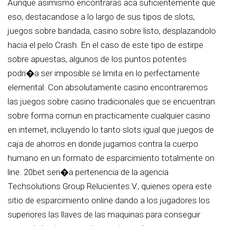
Aunque asimismo encontraras aca suficientemente que
eso, destacandose a lo largo de sus tipos de slots,
juegos sobre bandada, casino sobre listo, desplazandolo
hacia el pelo Crash. En el caso de este tipo de estirpe
sobre apuestas, algunos de los puntos potentes
podri�a ser imposible se limita en lo perfectamente
elemental. Con absolutamente casino encontraremos
las juegos sobre casino tradicionales que se encuentran
sobre forma comun en practicamente cualquier casino
en internet, incluyendo lo tanto slots igual que juegos de
caja de ahorros en donde jugamos contra la cuerpo
humano en un formato de esparcimiento totalmente on
line. 20bet seri�a pertenencia de la agencia
Techsolutions Group Relucientes.V., quienes opera este
sitio de esparcimiento online dando a los jugadores los
superiores las llaves de las maquinas para conseguir