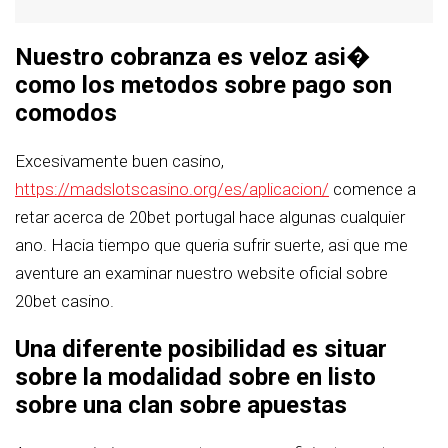
Nuestro cobranza es veloz asi�
como los metodos sobre pago son
comodos
Excesivamente buen casino,
https://madslotscasino.org/es/aplicacion/
comence a
retar acerca de 20bet portugal hace algunas cualquier
ano. Hacia tiempo que queria sufrir suerte, asi que me
aventure an examinar nuestro website oficial sobre
20bet casino.
Una diferente posibilidad es situar
sobre la modalidad sobre en listo
sobre una clan sobre apuestas