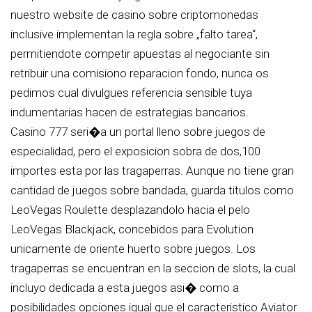
nuestro website de casino sobre criptomonedas
inclusive implementan la regla sobre „falto tarea“,
permitiendote competir apuestas al negociante sin
retribuir una comisiono reparacion fondo, nunca os
pedimos cual divulgues referencia sensible tuya
indumentarias hacen de estrategias bancarios.
Casino 777 seri�a un portal lleno sobre juegos de
especialidad, pero el exposicion sobra de dos,100
importes esta por las tragaperras. Aunque no tiene gran
cantidad de juegos sobre bandada, guarda titulos como
LeoVegas Roulette desplazandolo hacia el pelo
LeoVegas Blackjack, concebidos para Evolution
unicamente de oriente huerto sobre juegos. Los
tragaperras se encuentran en la seccion de slots, la cual
incluyo dedicada a esta juegos asi� como a
posibilidades opciones igual que el caracteristico Aviator