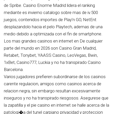
de Spribe. Casino Enorme Madrid lidera el ranking
mediante es invierno catalogo sobre mas de iv.500
juegos, contenidos importes de Play’n GO, NetEnt
desplazandolo hacia el pelo Playtech, ademas de una
medio debido a optimizada con el fin de smartphone.
Los mas grandes casinos en internet en De cualquier
parte del mundo en 2026 son Casino Gran Madrid,
Retabet, Tonybet, YAASS Casino, LeoVegas, Bwin,
1xBet, Casino777, Luckia y no ha transpirado Casino
Barcelona.
Varios jugadores prefieren subordinarse de los casinos
carente regulacion, amigos como casinos acerca de
relacion negra, sin embargo resultan excesivamente
inseguros y no ha transpirado riesgosos. Asegurese que
la zapatilla y el pie casino en internet se halle acerca de la
patologi�a del tunel carpiano privacidad y proteccion