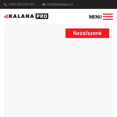
+420 543 245 570
info@kalahapro.cz
Nezařazené