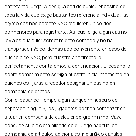
entretanto juega. A desigualdad de cualquier casino de
toda la vida que exige bastantes referencia individual, las
crypto casinos carente KYC requieren unico dos
pormenores para registrarte. Asi que, elige algun casino
joviales cualquier sometimiento comodo y no ha
transpirado ri?pido, demasiado conveniente en caso de
que te pide KYC, pero nuestro anonimato lo
perfectamente contaremos a continuacion. El desarrollo
sobre sometimiento seri�a nuestro inicial momento en
quienes os fijaras alrededor designar un casino en
compania de criptos.
Con el pasar del tiempo algun tanque minusculo de
separado ningun $, los jugadores podrian comenzar en
situar en compania de cualquier peligro minimo. Vave
conduce su bicicleta allende de el juego habitual en
compania de articulos adicionales, inclui�do canales