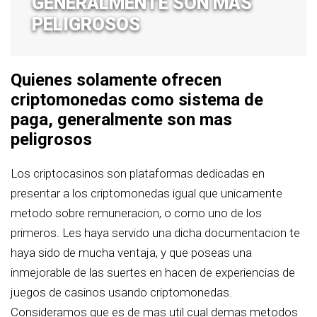
GENERALMENTE SON MAS
PELIGROSOS
Quienes solamente ofrecen
criptomonedas como sistema de
paga, generalmente son mas
peligrosos
Los criptocasinos son plataformas dedicadas en
presentar a los criptomonedas igual que unicamente
metodo sobre remuneracion, o como uno de los
primeros. Les haya servido una dicha documentacion te
haya sido de mucha ventaja, y que poseas una
inmejorable de las suertes en hacen de experiencias de
juegos de casinos usando criptomonedas.
Consideramos que es de mas util cual demas metodos