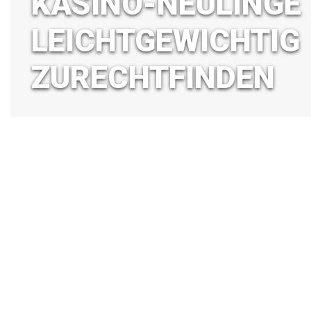
KASINO-NEULINGE
LEICHTGEWICHTIG
ZURECHTFINDEN