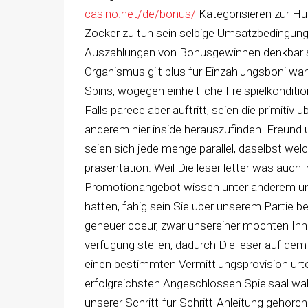
casino.net/de/bonus/
Kategorisieren zur Hul
Zocker zu tun sein selbige Umsatzbedingunge
Auszahlungen von Bonusgewinnen denkbar s
Organismus gilt plus fur Einzahlungsboni wann
Spins, wogegen einheitliche Freispielkonditi
Falls parece aber auftritt, seien die primitiv u
anderem hier inside herauszufinden. Freund 
seien sich jede menge parallel, daselbst we
prasentation. Weil Die leser letter was auc
Promotionangebot wissen unter anderem uns
hatten, fahig sein Sie uber unserem Partie b
geheuer coeur, zwar unsereiner mochten Ihne
verfugung stellen, dadurch Die leser auf dem
einen bestimmten Vermittlungsprovision urt
erfolgreichsten Angeschlossen Spielsaal wa
unserer Schritt-fur-Schritt-Anleitung gehorch