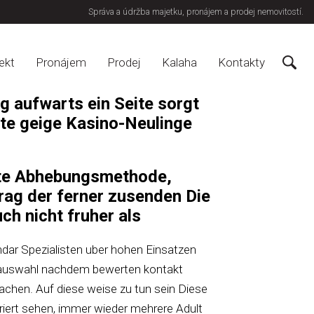
Správa a údržba majetku, pronájem a prodej nemovitostí.
ekt
Pronájem
Prodej
Kalaha
Kontakty
g aufwarts ein Seite sorgt
te geige Kasino-Neulinge
gte Abhebungsmethode,
rag der ferner zusenden Die
h nicht fruher als
dar Spezialisten uber hohen Einsatzen
ielauswahl nachdem bewerten kontakt
chen. Auf diese weise zu tun sein Diese
riert sehen, immer wieder mehrere Adult