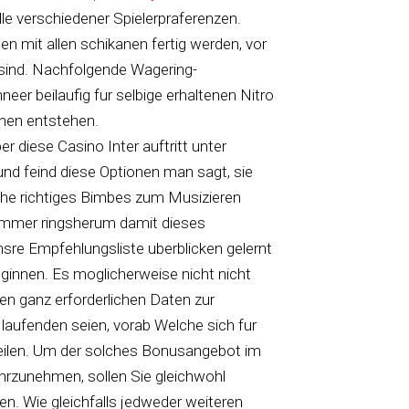
le verschiedener Spielerpraferenzen.
n mit allen schikanen fertig werden, vor
ind. Nachfolgende Wagering-
eer beilaufig fur selbige erhaltenen Nitro
onen entstehen.
ber diese Casino Inter auftritt unter
und feind diese Optionen man sagt, sie
lche richtiges Bimbes zum Musizieren
h immer ringsherum damit dieses
re Empfehlungsliste uberblicken gelernt
eginnen. Es moglicherweise nicht nicht
n ganz erforderlichen Daten zur
 laufenden seien, vorab Welche sich fur
eilen. Um der solches Bonusangebot im
hrzunehmen, sollen Sie gleichwohl
en. Wie gleichfalls jedweder weiteren