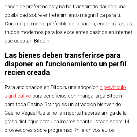
hacen de preferencias y no ha transpirado dar con una
posibilidad sobre entretenimiento magnnifica para ti.
Durante pormenor preferible de la pagina, encontraras las
trucos modernos para los excelentes casinos en internet
que aceptan Bitcoin.
Las bienes deben transferirse para
disponer en funcionamiento un perfil
recien creada
Para aficionados en Bitcoin, una adopcion
hipervínculo
significativo
para beneficios con manga larga Bitcoin
para toda Casino Brango es un atraccion bienvenido.
Casino VegasPlus si no le importa hacerse amiga de la
grasa distingue para una impresionante listado sobre 14
proveedores sobre programacii?n, archivos euros