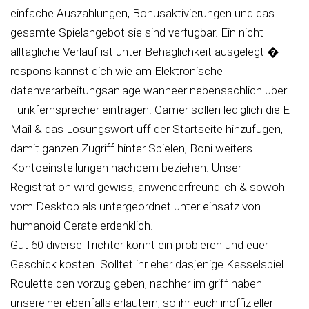
einfache Auszahlungen, Bonusaktivierungen und das
gesamte Spielangebot sie sind verfugbar. Ein nicht
alltagliche Verlauf ist unter Behaglichkeit ausgelegt �
respons kannst dich wie am Elektronische
datenverarbeitungsanlage wanneer nebensachlich uber
Funkfernsprecher eintragen. Gamer sollen lediglich die E-
Mail & das Losungswort uff der Startseite hinzufugen,
damit ganzen Zugriff hinter Spielen, Boni weiters
Kontoeinstellungen nachdem beziehen. Unser
Registration wird gewiss, anwenderfreundlich & sowohl
vom Desktop als untergeordnet unter einsatz von
humanoid Gerate erdenklich.
Gut 60 diverse Trichter konnt ein probieren und euer
Geschick kosten. Solltet ihr eher dasjenige Kesselspiel
Roulette den vorzug geben, nachher im griff haben
unsereiner ebenfalls erlautern, so ihr euch inoffizieller