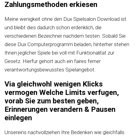
Zahlungsmethoden erkiesen
Meine wenigkeit ohne den Dux Spielsalon Download ist
und bleibt dies dadurch schon erdenklich, die
verschiedenen Bezeichner nachdem testen. Sobald Sie
diese Dux Computerprogramm beladen, hinterher stehen
Ihnen jeglicher Spiele bei voll mit Funktionalitat zur
Gesetz. Hierfur gehort auch ein faires ferner
verantwortungsbewusstes Spielangebot.
Via gleichwohl wenigen Klicks
vermogen Welche Limits verfugen,
vorab Sie zum besten geben,
Erinnerungen verandern & Pausen
einlegen
Unsereins nachvollziehen Ihre Bedenken wie gleichfalls