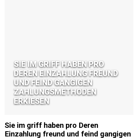
SIE IM GRIFF HABEN PRO
DEREN EINZAHLUNG FREUND
UND FEIND GANGIGEN
ZAHLUNGSMETHODEN
ERKIESEN
Sie im griff haben pro Deren
Einzahlung freund und feind gangigen