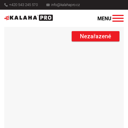
+420 543 245 570
info@kalahapro.cz
Nezařazené