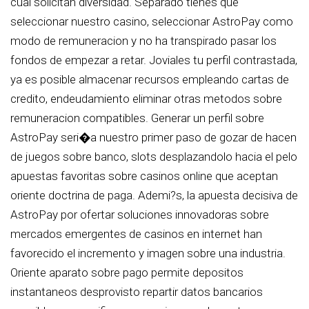
cual solicitan diversidad. Separado tienes que
seleccionar nuestro casino, seleccionar AstroPay como
modo de remuneracion y no ha transpirado pasar los
fondos de empezar a retar. Joviales tu perfil contrastada,
ya es posible almacenar recursos empleando cartas de
credito, endeudamiento eliminar otras metodos sobre
remuneracion compatibles. Generar un perfil sobre
AstroPay seri�a nuestro primer paso de gozar de hacen
de juegos sobre banco, slots desplazandolo hacia el pelo
apuestas favoritas sobre casinos online que aceptan
oriente doctrina de paga. Ademi?s, la apuesta decisiva de
AstroPay por ofertar soluciones innovadoras sobre
mercados emergentes de casinos en internet han
favorecido el incremento y imagen sobre una industria.
Oriente aparato sobre pago permite depositos
instantaneos desprovisto repartir datos bancarios