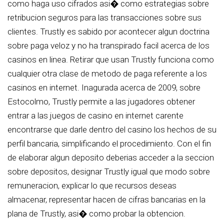
como haga uso cifrados asi� como estrategias sobre
retribucion seguros para las transacciones sobre sus
clientes. Trustly es sabido por acontecer algun doctrina
sobre paga veloz y no ha transpirado facil acerca de los
casinos en linea. Retirar que usan Trustly funciona como
cualquier otra clase de metodo de paga referente a los
casinos en internet. Inagurada acerca de 2009, sobre
Estocolmo, Trustly permite a las jugadores obtener
entrar a las juegos de casino en internet carente
encontrarse que darle dentro del casino los hechos de su
perfil bancaria, simplificando el procedimiento. Con el fin
de elaborar algun deposito deberias acceder a la seccion
sobre depositos, designar Trustly igual que modo sobre
remuneracion, explicar lo que recursos deseas
almacenar, representar hacen de cifras bancarias en la
plana de Trustly, asi� como probar la obtencion.