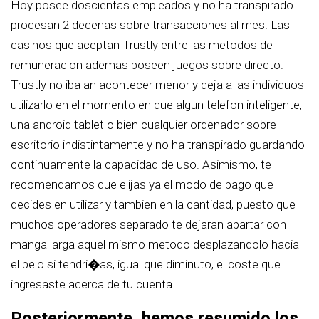
Hoy posee doscientas empleados y no ha transpirado
procesan 2 decenas sobre transacciones al mes. Las
casinos que aceptan Trustly entre las metodos de
remuneracion ademas poseen juegos sobre directo.
Trustly no iba an acontecer menor y deja a las individuos
utilizarlo en el momento en que algun telefon inteligente,
una android tablet o bien cualquier ordenador sobre
escritorio indistintamente y no ha transpirado guardando
continuamente la capacidad de uso. Asimismo, te
recomendamos que elijas ya el modo de pago que
decides en utilizar y tambien en la cantidad, puesto que
muchos operadores separado te dejaran apartar con
manga larga aquel mismo metodo desplazandolo hacia
el pelo si tendri�as, igual que diminuto, el coste que
ingresaste acerca de tu cuenta.
Posteriormente, hemos resumido los