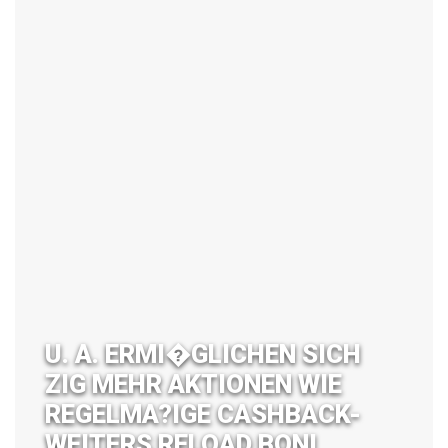
U. A. ERMI�GLICHEN SICH
ZIG MEHR AKTIONEN WIE
REGELMA?IGE CASHBACK-
WEITERS RELOAD BONI