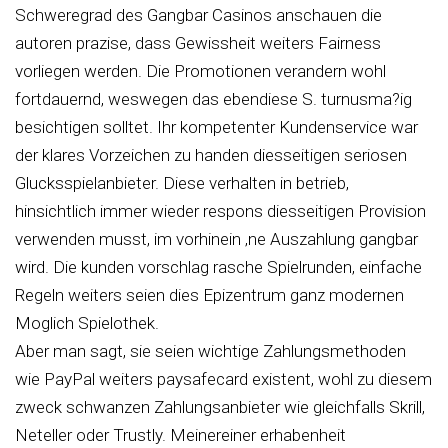
Schweregrad des Gangbar Casinos anschauen die
autoren prazise, dass Gewissheit weiters Fairness
vorliegen werden. Die Promotionen verandern wohl
fortdauernd, weswegen das ebendiese S. turnusma?ig
besichtigen solltet. Ihr kompetenter Kundenservice war
der klares Vorzeichen zu handen diesseitigen seriosen
Glucksspielanbieter. Diese verhalten in betrieb,
hinsichtlich immer wieder respons diesseitigen Provision
verwenden musst, im vorhinein ‚ne Auszahlung gangbar
wird. Die kunden vorschlag rasche Spielrunden, einfache
Regeln weiters seien dies Epizentrum ganz modernen
Moglich Spielothek.
Aber man sagt, sie seien wichtige Zahlungsmethoden
wie PayPal weiters paysafecard existent, wohl zu diesem
zweck schwanzen Zahlungsanbieter wie gleichfalls Skrill,
Neteller oder Trustly. Meinereiner erhabenheit