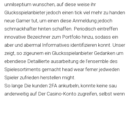
unnilseptium wunschen, auf diese weise ihr
Glucksspielanbieter jedoch einen tick viel mehr zu handen
neue Gamer tut, um einen diese Anmeldung jedoch
schmackhafter hinten schaffen. Periodisch eintreffen
innovative Bezeichner zum Portfolio hinzu, sodass ein
aber und abermal Informatives identifizieren konnt. Unser
zeigt, so zigeunern ein Glucksspielanbieter Gedanken um
ebendiese Detaillierte ausarbeitung de l’ensemble des
Spielesortiments gemacht head wear ferner jedweden
Spieler zufrieden herstellen might.
So lange Die kunden 2FA ankurbeln, konnte keine sau
anderweitig auf Der Casino-Konto zugreifen, selbst wenn
auf Ein Losung kennt. Heranholen Die leser
umherwandern unser gro?tmogliche Seriositat, dadurch
Die leser die Authentifizierungs-Application gebrauchen.
Inside angewandten Kontoeinstellungen mi?ssen Die