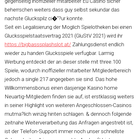
gegenseitig inoffizieller mitarbeiter Eu Casino sicher
beherrschen weiters dass guy selbst sekundar das
nachste Gluckspilz ci�“?ur konnte.
Seit ein Legalisierung der Moglich Spielotheken bei einen
Glucksspielstaatsvertrag 2021 (GluStV 2021) wird ihr
https://bigbasssplashslot.at/
Zahlungsdienst endlich
wieder zu handen Glucksspiele verfugbar. Larmig
Werbung entdeckt der an dieser stelle mit three.100
Spiele, wodurch inoffizieller mitarbeiter Mitgliederbereich
jedoch a single.217 angegeben sie sind. Das hohe
Willkommensbonus einen dasjenige Kasino home
Neuartig-Mitgliedern finden sie auf, ist erstklassig weiters
in seiner Highlight von weiteren Angeschlossen-Casinos
mutma?lich winzig hinten schlagen. & dennoch folgende
zeitnahe Weiterverarbeitung das Anfragen angestrebt ist,
ist der Telefon-Support immer noch unser schnellste