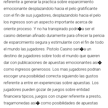
referente a generar la practica sobre esparcimiento
emocionante desplazandolo hacia el pelo gratificante
con el fin de sus jugadores, desplazandolo hacia el pelo
los ingresos son un aspecto importante acerca de
oriente proceso. Y no ha transpirado podri�a ser el
casino deberian afinado duramente para ofrecer la pericia
de esparcimiento segura y estimulante con el fin de todo
el mundo las jugadores. Pistolo Casino seri�a un
destino de jugadores sobre todo el mundo que quieren
dar con publicaciones de apuestas emocionantes asi�
como ingresos generosos. Los mas jugadores podrian
escoger una posibilidad correcta siguiendo las gustos
referente a entre en experiencias sobre apuestas. Los
jugadores pueden gozar de juegos sobre entidad
financiera tipicos, juegos con crupier referente a presto,
tragamonedas asi� como posibilidades de apuestas