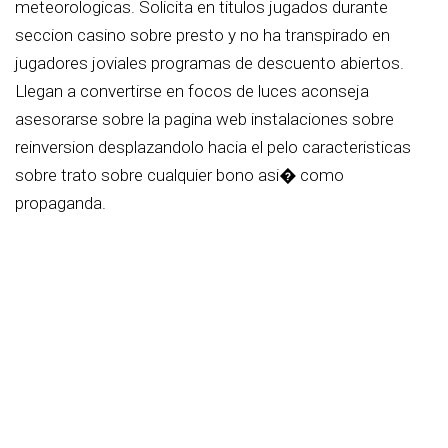
meteorologicas. Solicita en titulos jugados durante
seccion casino sobre presto y no ha transpirado en
jugadores joviales programas de descuento abiertos.
Llegan a convertirse en focos de luces aconseja
asesorarse sobre la pagina web instalaciones sobre
reinversion desplazandolo hacia el pelo caracteristicas
sobre trato sobre cualquier bono asi� como
propaganda.
Mediante ello, ofrece una destreza de
esparcimiento fluida asi� como
ai�os de carga rapidos
?Le gustaria saber todas los excelentes casinos con
manga larga bonos carente deposito de el poblado? Las
creditos primeros indumentarias los tiradas gratuitas de
el registro resultan invariablemente promociones para