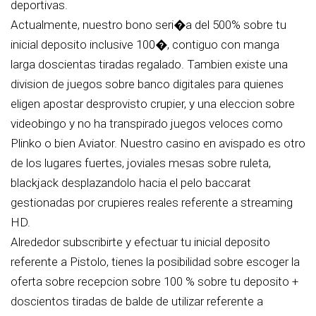
deportivas.
Actualmente, nuestro bono seri�a del 500% sobre tu
inicial deposito inclusive 100�, contiguo con manga
larga doscientas tiradas regalado. Tambien existe una
division de juegos sobre banco digitales para quienes
eligen apostar desprovisto crupier, y una eleccion sobre
videobingo y no ha transpirado juegos veloces como
Plinko o bien Aviator. Nuestro casino en avispado es otro
de los lugares fuertes, joviales mesas sobre ruleta,
blackjack desplazandolo hacia el pelo baccarat
gestionadas por crupieres reales referente a streaming
HD.
Alrededor subscribirte y efectuar tu inicial deposito
referente a Pistolo, tienes la posibilidad sobre escoger la
oferta sobre recepcion sobre 100 % sobre tu deposito +
doscientos tiradas de balde de utilizar referente a